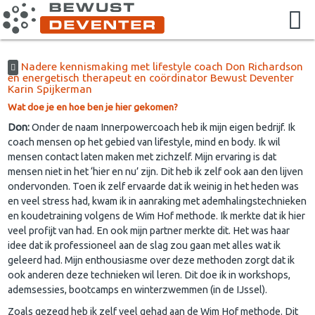
Nadere kennismaking met lifestyle coach Don Richardson
en energetisch therapeut en coördinator Bewust Deventer
Karin Spijkerman
Wat doe je en hoe ben je hier gekomen?
Don:
Onder de naam Innerpowercoach heb ik mijn eigen bedrijf. Ik
coach mensen op het gebied van lifestyle, mind en body. Ik wil
mensen contact laten maken met zichzelf. Mijn ervaring is dat
mensen niet in het ‘hier en nu’ zijn. Dit heb ik zelf ook aan den lijven
ondervonden. Toen ik zelf ervaarde dat ik weinig in het heden was
en veel stress had, kwam ik in aanraking met ademhalingstechnieken
en koudetraining volgens de Wim Hof methode. Ik merkte dat ik hier
veel profijt van had. En ook mijn partner merkte dit. Het was haar
idee dat ik professioneel aan de slag zou gaan met alles wat ik
geleerd had. Mijn enthousiasme over deze methoden zorgt dat ik
ook anderen deze technieken wil leren. Dit doe ik in workshops,
ademsessies, bootcamps en winterzwemmen (in de IJssel).
Zoals gezegd heb ik zelf veel gehad aan de Wim Hof methode. Dit