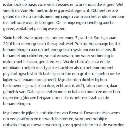
is dan ook de basis voor veel sessies en workshops die ik geef. Wel
vind ik de Wim Hof methode erg prestatiegericht. Dit heeft ertoe
geleid dan ik nu steeds meer mijn eigen vorm aan het vinden ben om
de methode over te brengen. Om er mijn eigen invulling aan te
geven, zodat het past bij wie ik ben.
Karin
heeft twee pijlers als ondernemer. Zij vertelt: Sinds januari
2016 ben ik energetisch therapeut. Met Praktijk Aquamarijn bied ik
behandelingen aan op het energetisch systeem van de mens. Ik
behandel mijn cliënten, veelal vrouwen, om weer verbinding te
maken met lichaam, geest en ziel. Via de chakra’s, aura en de
meridianen help ik met fysieke klachten als op het emotioneel-
psychologisch vlak. Ik laat mijn intuïtie een grote rol spelen om te
kijken wat iemand nodig heeft. Mijn cliënten dichter bij hun
hartenwens (is wat ik nu doe, echt wat ik wil?), laten komen, daar
geniet ik van. Dat mijn cliënten meer in balans komen en meer hun
eigen ding (durven te) gaan doen, dat is het resultaat van de
behandelingen.
Mijn tweede pijler is coördinator van Bewust Deventer. Mijn wens
om een platform en netwerk te creëren, voor persoonlijke
ontwikkeling en bewustwording, kreeg gestalte toen ik de woorden