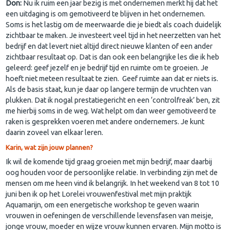
Don:
Nu ik ruim een jaar bezig is met ondernemen merkt hij dat het
een uitdaging is om gemotiveerd te blijven in het ondernemen.
Soms is het lastig om de meerwaarde die je biedt als coach duidelijk
zichtbaar te maken. Je investeert veel tijd in het neerzetten van het
bedrijf en dat levert niet altijd direct nieuwe klanten of een ander
zichtbaar resultaat op. Dat is dan ook een belangrijke les die ik heb
geleerd: geef jezelf en je bedrijf tijd en ruimte om te groeien. Je
hoeft niet meteen resultaat te zien. Geef ruimte aan dat er niets is.
Als de basis staat, kun je daar op langere termijn de vruchten van
plukken. Dat ik nogal prestatiegericht en een ‘controlfreak’ ben, zit
me hierbij soms in de weg. Wat helpt om dan weer gemotiveerd te
raken is gesprekken voeren met andere ondernemers. Je kunt
daarin zoveel van elkaar leren.
Karin, wat zijn jouw plannen?
Ik wil de komende tijd graag groeien met mijn bedrijf, maar daarbij
oog houden voor de persoonlijke relatie. In verbinding zijn met de
mensen om me heen vind ik belangrijk. In het weekend van 8 tot 10
juni ben ik op het Lorelei vrouwenfestival met mijn praktijk
Aquamarijn, om een energetische workshop te geven waarin
vrouwen in oefeningen de verschillende levensfasen van meisje,
jonge vrouw, moeder en wijze vrouw kunnen ervaren. Mijn motto is