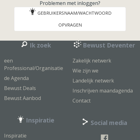
Problemen met inloggen?
GEBRUIKERSNAAM/WACHTWOORD
OPVRAGEN
Ik zoek
Bewust Deventer
een
Zakelijk netwerk
Professional/Organisatie
Wie zijn we
de Agenda
Landelijk netwerk
Bewust Deals
Inschrijven maandagenda
Bewust Aanbod
Contact
Inspiratie
Social media
Inspiratie