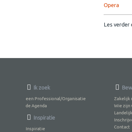
Opera
Les verder
Ik zoek
Bewu
een Professional/Organisatie
Zakelijk
de Agenda
Wie zijn
Landelij
Inspiratie
Inschri
Contact
Inspiratie