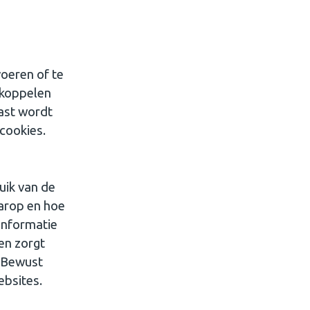
voeren of te
/koppelen
aast wordt
cookies.
uik van de
aarop en hoe
informatie
en zorgt
. Bewust
ebsites.