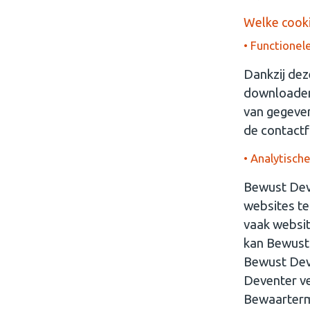
Welke cook
• Functionel
Dankzij dez
downloaden
van gegeven
de contactf
• Analytisch
Bewust Dev
websites te
vaak websit
kan Bewust
Bewust Deve
Deventer ve
Bewaartermi