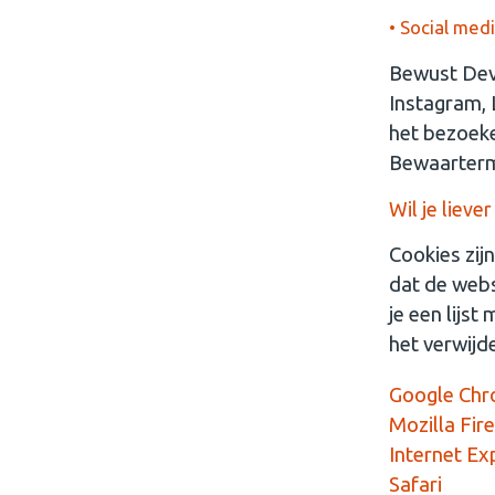
• Social med
Bewust Deve
Instagram, 
het bezoeke
Bewaartermi
Wil je lieve
Cookies zij
dat de webs
je een lijs
het verwijd
Google Ch
Mozilla Fir
Internet Ex
Safari