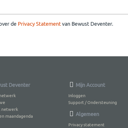
 over de
Privacy Statement
van Bewust Deventer.
st Deventer
Mijn Account
 netwerk
Inloggen
 we
Support / Ondersteuning
k netwerk
Algemeen
jven maandagenda
Privacy statement