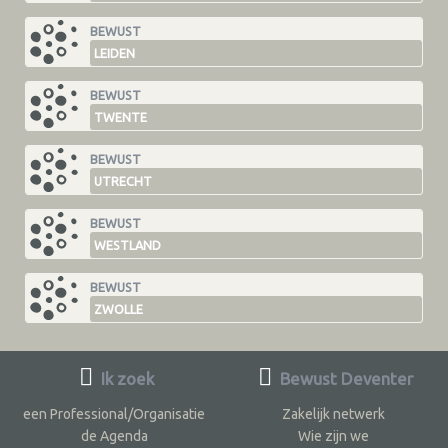
BEWUST
LEIDEN
BEWUST
TWENTE
BEWUST
UTRECHT
BEWUST
WESTLAND
BEWUST
ZWOLLE
Ik zoek
Bewust Deventer
een Professional/Organisatie
Zakelijk netwerk
de Agenda
Wie zijn we