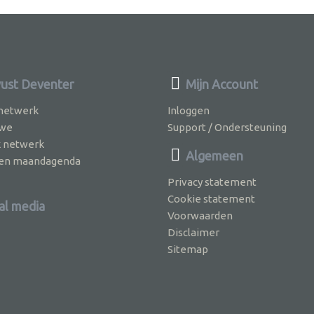
st Deventer
Mijn Account
 netwerk
Inloggen
 we
Support / Ondersteuning
k netwerk
Algemeen
jven maandagenda
Privacy statement
Cookie statement
al media
Voorwaarden
Disclaimer
Sitemap