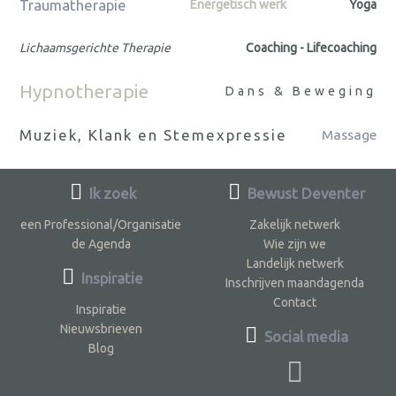
Traumatherapie
Energetisch werk
Yoga
Lichaamsgerichte Therapie
Coaching - Lifecoaching
Hypnotherapie
Dans & Beweging
Muziek, Klank en Stemexpressie
Massage
Ik zoek
Bewust Deventer
een Professional/Organisatie
Zakelijk netwerk
de Agenda
Wie zijn we
Landelijk netwerk
Inspiratie
Inschrijven maandagenda
Contact
Inspiratie
Nieuwsbrieven
Social media
Blog