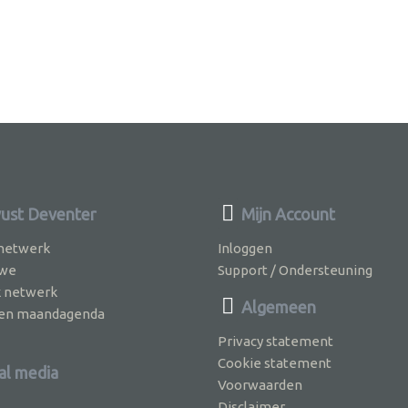
st Deventer
Mijn Account
 netwerk
Inloggen
 we
Support / Ondersteuning
k netwerk
Algemeen
jven maandagenda
Privacy statement
Cookie statement
al media
Voorwaarden
Disclaimer