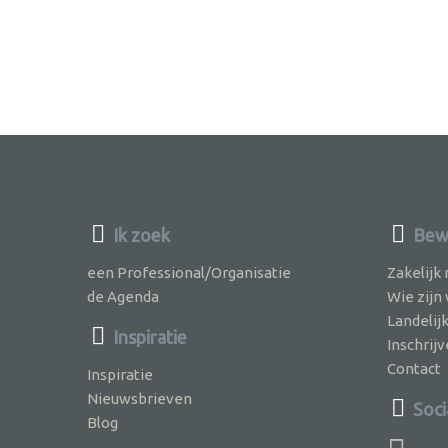
Ik zoek
Bewu
een Professional/Organisatie
Zakelijk
de Agenda
Wie zijn
Landelij
Inspiratie
Inschri
Contact
Inspiratie
Nieuwsbrieven
Soci
Blog