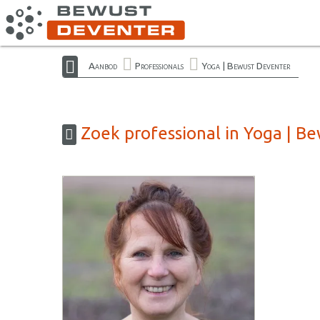
Aanbod
Professionals
Yoga | Bewust Deventer
Zoek professional in Yoga | B