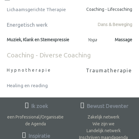
Lichaamsgerichte Therapie
Coaching - Lifecoaching
Energetisch werk
Dans & Beweging
Muziek, Klank en Stemexpressie
Yoga
Massage
Coaching - Diverse Coaching
Traumatherapie
Hypnotherapie
Healing en reading
Ik zoek
Bewust Deventer
een Professional/Organisatie
Zakelijk netwerk
de Agenda
Wie zijn we
Landelijk netwerk
Inspiratie
Inschrijven maandagenda