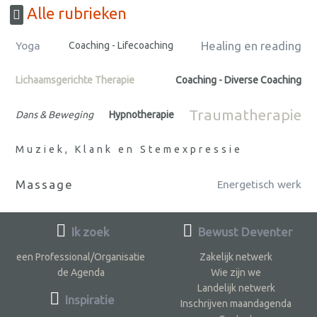
Alle rubrieken
Healing en reading
Yoga
Coaching - Lifecoaching
Lichaamsgerichte Therapie
Coaching - Diverse Coaching
Traumatherapie
Dans & Beweging
Hypnotherapie
Muziek, Klank en Stemexpressie
Massage
Energetisch werk
Ik zoek
Bewust Deventer
een Professional/Organisatie
Zakelijk netwerk
de Agenda
Wie zijn we
Landelijk netwerk
Inspiratie
Inschrijven maandagenda