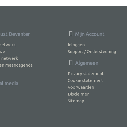
st Deventer
Mijn Account
 netwerk
Inloggen
 we
Support / Ondersteuning
k netwerk
Algemeen
jven maandagenda
Privacy statement
Cookie statement
al media
Voorwaarden
Disclaimer
Sitemap