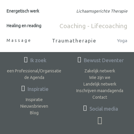
Energetisch werk
Lichaamsgerichte Therapie
Coaching - Lifecoaching
Healing en reading
Traumatherapie
Massage
Yoga
Ik zoek
Bewust Deventer
een Professional/Organisatie
Zakelijk netwerk
de Agenda
Wie zijn we
Landelijk netwerk
Inspiratie
Inschrijven maandagenda
Contact
Inspiratie
Nieuwsbrieven
Social media
Blog