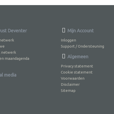
st Deventer
Mijn Account
 netwerk
Inloggen
 we
Support / Ondersteuning
k netwerk
Algemeen
jven maandagenda
Privacy statement
Cookie statement
al media
Voorwaarden
Disclaimer
Sitemap