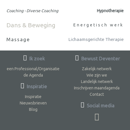
Coaching - Diverse Coaching
Hypnotherapie
Dans & Beweging
Energetisch werk
Massage
Lichaamsgerichte Therapie
Ik zoek
Bewust Deventer
een Professional/Organisatie
Zakelijk netwerk
de Agenda
Wie zijn we
Landelijk netwerk
Inspiratie
Inschrijven maandagenda
Contact
Inspiratie
Nieuwsbrieven
Social media
Blog