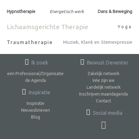
Hypnotherapie
Energetisch werk
Dans & Beweging
Lichaamsgerichte Therapie
Yoga
Traumatherapie
Muziek, Klank en Stemexpressie
Ik zoek
Bewust Deventer
een Professional/Organisatie
Zakelijk netwerk
de Agenda
Wie zijn we
Landelijk netwerk
Inspiratie
Inschrijven maandagenda
Contact
Inspiratie
Nieuwsbrieven
Social media
Blog