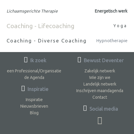
Lichaamsgerichte Therapie
Energetisch werk
Coaching - Lifecoaching
Yoga
Coaching - Diverse Coaching
Hypnotherapie
Ik zoek
Bewust Deventer
een Professional/Organisatie
Zakelijk netwerk
de Agenda
Wie zijn we
Landelijk netwerk
Inspiratie
Inschrijven maandagenda
Contact
Inspiratie
Nieuwsbrieven
Social media
Blog