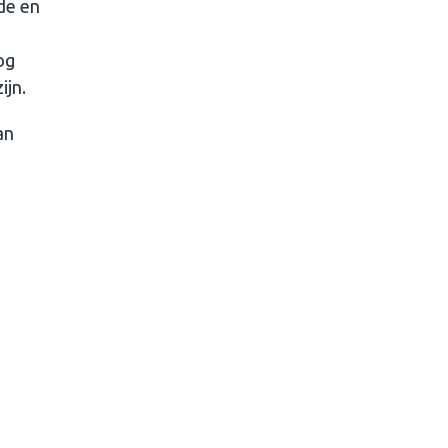
de en
og
ijn.
an