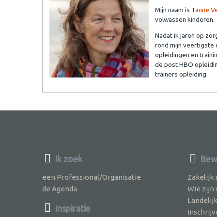
Mijn naam is T
anne Ve
volwassen kinderen.
Nadat ik jaren op zo
rond mijn veertigste 
opleidingen en traini
de post HBO opleidin
trainers opleiding.
Ik zoek
Bewu
een Professional/Organisatie
Zakelijk
de Agenda
Wie zijn
Landelij
Inspiratie
Inschri