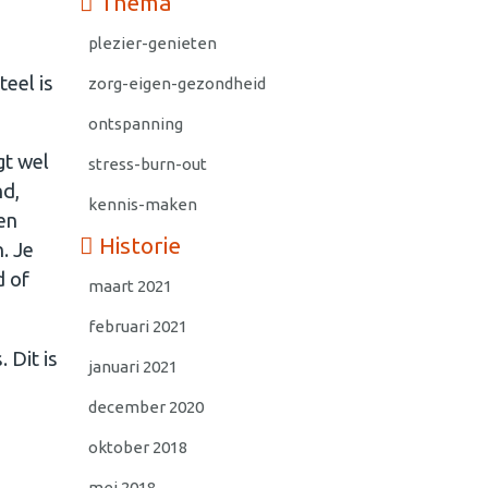
Thema
plezier-genieten
eel is
zorg-eigen-gezondheid
ontspanning
gt wel
stress-burn-out
nd,
kennis-maken
en
Historie
. Je
d of
maart 2021
februari 2021
 Dit is
januari 2021
december 2020
oktober 2018
mei 2018