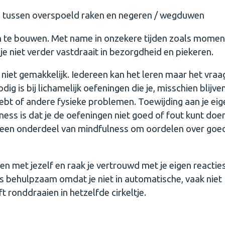
n tussen overspoeld raken en negeren / wegduwen
in te bouwen. Met name in onzekere tijden zoals moment
e niet verder vastdraait in bezorgdheid en piekeren.
iet gemakkelijk. Iedereen kan het leren maar het vraa
ig is bij lichamelijk oefeningen die je, misschien blijve
ebt of andere fysieke problemen. Toewijding aan je eig
ness is dat je de oefeningen niet goed of fout kunt doen
het een onderdeel van mindfulness om oordelen over goe
 met jezelf en raak je vertrouwd met je eigen reacties.
s behulpzaam omdat je niet in automatische, vaak niet
t ronddraaien in hetzelfde cirkeltje.