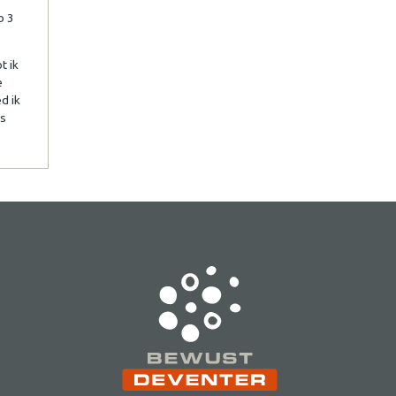
b 3
t ik
e
ed ik
ss