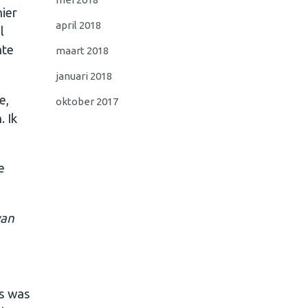
nier
april 2018
l
mte
maart 2018
januari 2018
e,
oktober 2017
. Ik
e
van
is was