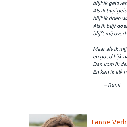
blijf ik gelove
Als ik blijf ge
blijf ik doen w
Als ik blijf d
blijft mij ove
Maar als ik mij
en goed kijk n
Dan kom ik dez
En kan ik elk
– Rumi
Tanne Verh