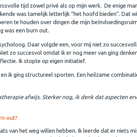
essvolle tijd zowel privé als op mijn werk. De enige ma
kende was tamelijk letterlijk “het hoofd bieden”. Dat wi
eren te houden over dingen die mijn beïnvloedingsrui
olg was een burn out.
psycholoog. Daar volgde een, voor mij niet zo succesvoll
Niet zo succesvol omdat ik er nog meer van ging denken
ectie. Ik stopte op eigen initiatief.
en ik ging structureel sporten. Een heilzame combinati
stherapie afwijs. Sterker nog, ik denk dat aspecten er
rn-out?
s van het weg willen hebben. Ik leerde dat er niets m