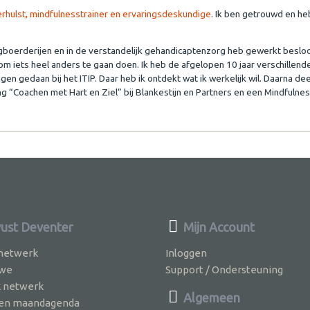
rhulst, mindfulnesstrainer en ervaringsdeskundige
. Ik ben getrouwd en he
rgboerderijen en in de verstandelijk gehandicaptenzorg heb gewerkt besloo
om iets heel anders te gaan doen. Ik heb de afgelopen 10 jaar verschillend
ngen gedaan bij het ITIP. Daar heb ik ontdekt wat ik werkelijk wil. Daarna de
g “Coachen met Hart en Ziel” bij Blankestijn en Partners en een Mindfulne
st Deventer
Mijn Account
 netwerk
Inloggen
 we
Support / Ondersteuning
k netwerk
Algemeen
jven maandagenda