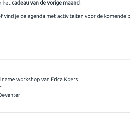
n het
cadeau van de vorige maand
.
ef vind je de agenda met activiteiten voor de komende 
lname workshop van Erica Koers
r
Deventer
rkshop van Erica Koers