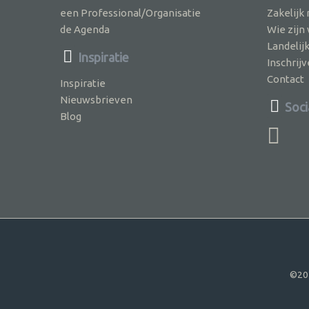
een Professional/Organisatie
Zakelijk
de Agenda
Wie zijn
Landelij
Inspiratie
Inschri
Contact
Inspiratie
Nieuwsbrieven
Soci
Blog
©20