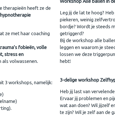
Workshop Alle ballen in de
ge therapieën heeft ze de
Leg jij de lat te hoog? Heb
 hypnotherapie
piekeren, weinig zelfvertr
bordje? Wordt je steeds 
wat ze met haar coaching
getriggerd?
Bij de workshop alle ballen i
rauma’s fobieën, volle
leggen en waarom je steed
, stress en
lossen we deze triggerpun
n als volwassenen.
hebt!
3-delige workshop Zelfh
 uit 3 workshops, namelijk:
Heb jij last van vervelende
e)
Ervaar jij problemen en pijn
deelname)
wat aan doen? Wil jijzelf 
ting).
te zijn? Wil je zelf aan d