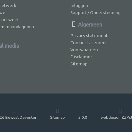
 netwerk
Inloggen
 we
Support / Ondersteuning
k netwerk
Algemeen
jven maandagenda
Privacy statement
Cookie statement
al media
Voorwaarden
Disclaimer
Sitemap
26 Bewust Deventer
Sitemap
5.0.0
webdesign ZZPs