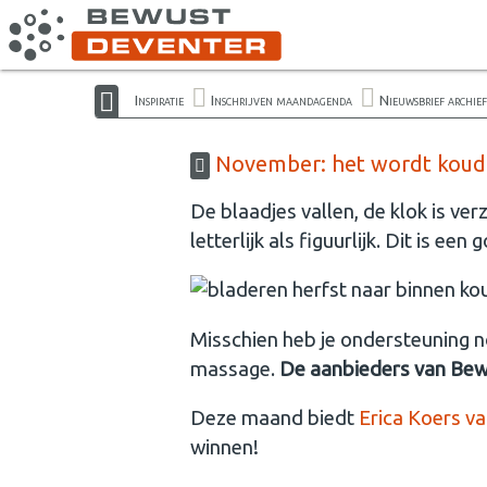
Inspiratie
Inschrijven maandagenda
Nieuwsbrief archief
November: het wordt kouder
De blaadjes vallen, de klok is ve
letterlijk als figuurlijk. Dit is e
Misschien heb je ondersteuning n
massage.
De aanbieders van Bewu
Deze maand biedt
Erica Koers v
winnen!