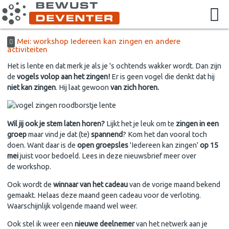
Mei: workshop Iedereen kan zingen en andere
activiteiten
Het is lente en dat merk je als je 's ochtends wakker wordt. Dan zijn
de
vogels volop aan het zingen!
Er is geen vogel die denkt dat hij
niet kan zingen
. Hij laat gewoon
van zich horen.
Wil jij ook je stem laten horen?
Lijkt het je leuk om te
zingen in een
groep
maar vind je dat (te)
spannend
? Kom het dan vooral toch
doen. Want daar is de
open groepsles
'Iedereen kan zingen'
op 15
mei
juist voor bedoeld. Lees in deze nieuwsbrief meer over
de workshop.
Ook wordt de
winnaar van het cadeau
van de vorige maand bekend
gemaakt. Helaas deze maand geen cadeau voor de verloting.
Waarschijnlijk volgende maand wel weer.
Ook stel ik weer een
nieuwe deelnemer
van het netwerk aan je