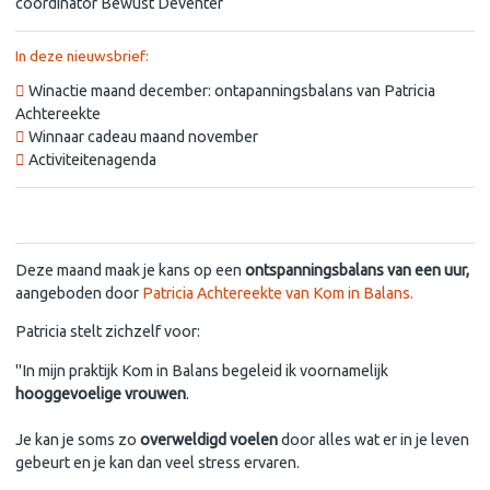
coördinator Bewust Deventer
In deze nieuwsbrief:
Winactie maand december: ontapanningsbalans van Patricia
Achtereekte
Winnaar cadeau maand november
Activiteitenagenda
Winactie december: ontspanningsbalans van Patricia Achtereekte
Deze maand maak je kans op een
ontspanningsbalans van een uur,
aangeboden door
Patricia Achtereekte van Kom in Balans.
Patricia stelt zichzelf voor:
"In mijn praktijk Kom in Balans begeleid ik voornamelijk
hooggevoelige vrouwen
.
Je kan je soms zo
overweldigd voelen
door alles wat er in je leven
gebeurt en je kan dan veel stress ervaren.