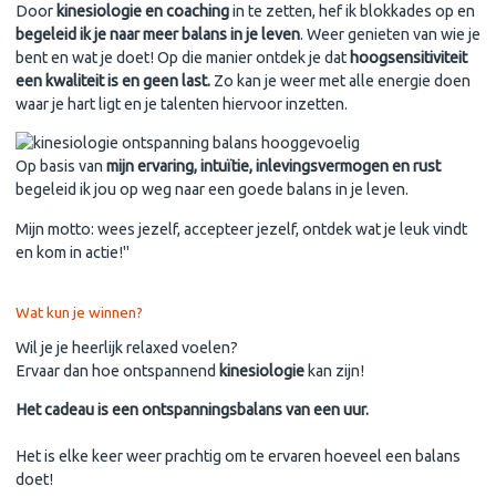
Door
kinesiologie en coaching
in te zetten, hef ik blokkades op en
begeleid ik je naar meer balans in je leven
. Weer genieten van wie je
bent en wat je doet! Op die manier ontdek je dat
hoogsensitiviteit
een kwaliteit is en geen last.
Zo kan je weer met alle energie doen
waar je hart ligt en je talenten hiervoor inzetten.
Op basis van
mijn
erv
aring, intuïtie, inlevingsvermogen en rust
begeleid ik jou op weg naar een goede balans in je leven.
Mijn motto: wees jezelf, accepteer jezelf, ontdek wat je leuk vindt
en kom in actie!"
Wat kun je winnen?
Wil je je heerlijk relaxed voelen?
Ervaar dan hoe ontspannend
kinesiologie
kan zijn!
Het cadeau is een ontspanningsbalans van een uur.
Het is elke keer weer prachtig om te ervaren hoeveel een balans
doet!