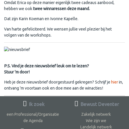
Omdat Erica op deze manier eigenlijk twee cadeaus aanbood,
hebben we ook
twee winnaressen deze maand.
Dat zijn Karin Koeman en Ivonne Kapelle.
Van harte gefeliciteerd. We wensen jullie veel plezier bij het
volgen van de workshops.
P.S. Vind je deze nieuwsbrief leuk om te lezen?
Stuur 'm door!
Heb je deze nieuwsbrief doorgestuurd gekregen? Schrijf je
hier
in,
ontvang 'm voortaan ook en doe mee aan de winacties!
Ik zoek
Bewust Deventer
een Professional/Organisatie
Zakelijk netwerk
de Agenda
Wie zijn we
Landelijk netwerk