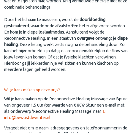
wat er losgelaten mag worden. Krijg vernieuwde energie met deze
combinatie behandeling!
Door het lichaam te masseren, wordt de
doorbloeding
gestimuleerd
, waardoor de afvalstoffen beter afgevoerd worden.
En kom je in diepe
loslaatmodus
. Aansluitend volgt de
Reconnective Healing. In een staat van
overgave
ontvangt je
diepe
healing
. Deze heling werkt zelfs nog na de behandeling door. Zo
kan het bijvoorbeeld zijn dat jij daardoor gemakkelijk in de flow van
jouw leven kan komen. Of dat je fysieke klachten verdwijnen.
Hierdoor ga jij lekkerder in je vel zitten en kunnen klachten op
meerdere lagen geheeld worden.
Wil je kans maken op deze prijs?
Wil je kans maken op de Reconnective Healing Massage van Bpure
van ongeveer 1,5 uur (ter waarde van € 80)? Stuur een e-mail met
als onderwerp 'Reconnective Healing Massage' naar
info@bewustdeventer.nl
Vergeet niet om je naam, adresgegevens en telefoonnummer in de