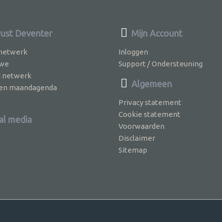
st Deventer
Mijn Account
 netwerk
Inloggen
 we
Support / Ondersteuning
k netwerk
Algemeen
jven maandagenda
Privacy statement
Cookie statement
al media
Voorwaarden
Disclaimer
Sitemap