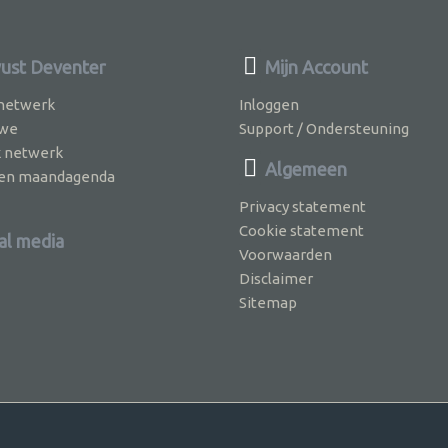
st Deventer
Mijn Account
 netwerk
Inloggen
 we
Support / Ondersteuning
k netwerk
Algemeen
jven maandagenda
Privacy statement
Cookie statement
al media
Voorwaarden
Disclaimer
Sitemap