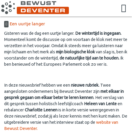
Een uurtje langer
Gisteren was de dag een uurtje langer.
De wintertijd is ingegaan.
Momenteel komt de discussie op om voortaan de klok niet meer te
verzetten in het voorjaar. Omdat ik steeds meer ga luisteren naar
mijn lichaam en het merk als
mijn biologische klok
van slag is, ben ik
voorstander om de wintertijd,
de natuurlijke tijd aan te houden.
Ik
ben benieuwd of het Europees Parlement ook zo ver is.
In deze nieuwsbrief hebben we een
nieuwe rubriek.
Twee
aangesloten ondernemers bij Bewust Deventer zijn
met elkaar in
gesprek gegaan om elkaar beter te leren kennen
. Het verslag van
dit gesprek tussen holistisch leefstijlcoach
Heleen van Lente
en
rebalancer
Charlotte Leenen
is in korte versie weergegeven in
deze nieuwsbrief, zodat jij als lezer kennis met hen kunt maken. De
uitgebreidere versie van het interview staat op de
website van
Bewust Deventer.