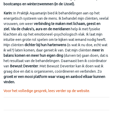
bootcamps en winterzwemmen (in de IJssel).
Karin:
In Praktijk Aquamarijn bied ik behandelingen aan op het
energetisch systeem van de mens. Ik behandel mijn cliënten, veelal
vrouwen, om weer
verbinding te maken met lichaam, geest en
ziel. Via de chakra’s, aura en de meridianen
help ik met fysieke
klachten als op het emotioneel-psychologisch vlak. Ik laat mijn
intuïtie een grote rol spelen om te kijken wat iemand nodig heeft.
Mijn cliënten
dichter bij hun hartenwens
(is wat ik nu doe, echt wat
ik wil?) laten komen, daar geniet ik van. Dat mijn cliënten
meer in
balans komen en meer hun eigen ding
(durven te) gaan doen, dat is
het resultaat van de behandelingen. Daarnaast ben ik coördinator
van
Bewust Deventer
. Met Bewust Deventer kan ik doen wat ik
graag doe en dat is organiseren, coördineren en verbinden. Zo
groeit er een mooi platform waar vraag en aanbod elkaar kunnen
vinden.
Voor het volledige gesprek, lees verder op de website.
Winactie maand juni: handlezing van Helena van den Hogen