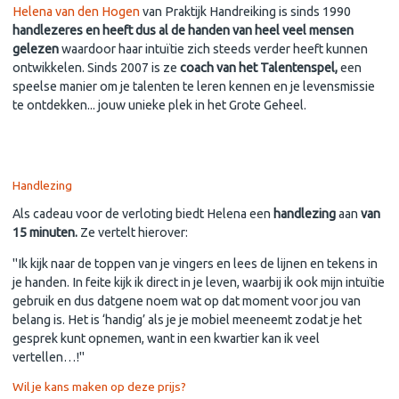
Helena van den Hogen
van Praktijk Handreiking is sinds 1990
handlezeres en heeft dus al de handen van heel veel mensen
gelezen
waardoor haar intuïtie zich steeds verder heeft kunnen
ontwikkelen. Sinds 2007 is ze
coach van het Talentenspel,
een
speelse manier om je talenten te leren kennen en je levensmissie
te ontdekken... jouw unieke plek in het Grote Geheel.
Handlezing
Als cadeau voor de verloting biedt Helena een
handlezing
aan
van
15 minuten.
Ze vertelt hierover:
"Ik kijk naar de toppen van je vingers en lees de lijnen en tekens in
je handen. In feite kijk ik direct in je leven, waarbij ik ook mijn intuïtie
gebruik en dus datgene noem wat op dat moment voor jou van
belang is. Het is ‘handig’ als je je mobiel meeneemt zodat je het
gesprek kunt opnemen, want in een kwartier kan ik veel
vertellen…!"
Wil je kans maken op deze prijs?