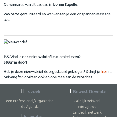
De winnares van dit cadeau is
Ivonne Kapelle.
Van harte gefeliciteerd en we wensen je een onspannen massage
toe.
P.S. Vind je deze nieuwsbrief leuk om te lezen?
Stuur 'm door!
Heb je deze nieuwsbrief doorgestuurd gekregen? Schrijf je
hier
in,
ontvang 'm voortaan ook en doe mee aan de winacties!
Ik zoek
Bewust Deventer
een Professional/Organisatie
Zakelijk netwerk
de Agenda
Wie zijn we
Landelijk netwerk
Inspiratie