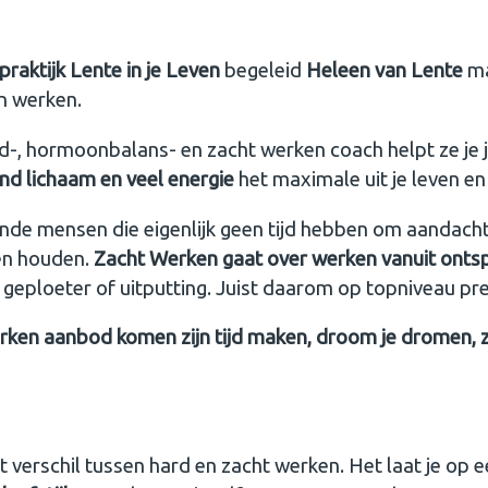
hsessie met Zacht Werken Spel
raktijk Lente in je Leven
begeleid
Heleen van Lente
ma
en werken.
d-, hormoonbalans- en zacht werken coach helpt ze je 
ond lichaam en veel energie
het maximale uit je leven en
e mensen die eigenlijk geen tijd hebben om aandacht 
en houden.
Zacht Werken gaat over werken vanuit onts
 geploeter of uitputting. Juist daarom op topniveau pr
rken aanbod komen zijn tijd maken, droom je dromen, 
t verschil tussen hard en zacht werken. Het laat je op e