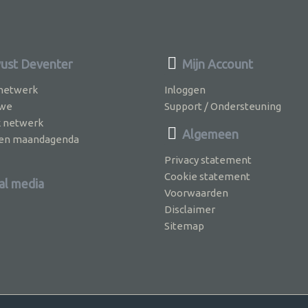
st Deventer
Mijn Account
 netwerk
Inloggen
 we
Support / Ondersteuning
k netwerk
Algemeen
jven maandagenda
Privacy statement
Cookie statement
al media
Voorwaarden
Disclaimer
Sitemap