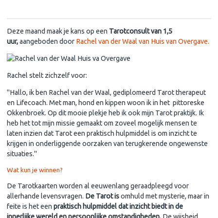
Winactie januari: Tarotconsult van Rachel van der Waal
Deze maand maak je kans op een
Tarotconsult van 1,5
uur,
aangeboden door
Rachel van der Waal van Huis van Overgave.
Rachel stelt zichzelf voor:
"Hallo, ik ben Rachel van der Waal, gediplomeerd Tarot therapeut
en Lifecoach. Met man, hond en kippen woon ik in het pittoreske
Okkenbroek. Op dit mooie plekje heb ik ook mijn Tarot praktijk. Ik
heb het tot mijn missie gemaakt om zoveel mogelijk mensen te
laten inzien dat Tarot een praktisch hulpmiddel is om inzicht te
krijgen in onderliggende oorzaken van terugkerende ongewenste
situaties."
Wat kun je winnen?
De Tarotkaarten worden al eeuwenlang geraadpleegd voor
allerhande levensvragen.
De Tarot
is
omhuld met mysterie, maar in
feite is het een
praktisch hulpmiddel dat inzicht biedt in de
innerlijke wereld en persoonlijke omstandigheden.
De wijsheid