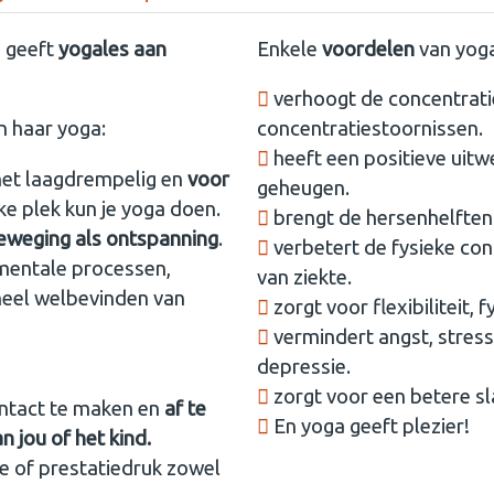
m
geeft
yogales aan
Enkele
voordelen
van yog
verhoogt de concentratie
n haar yoga:
concentratiestoornissen.
heeft een positieve uitwe
 het laagdrempelig en
voor
geheugen.
ke plek kun je yoga doen.
brengt de hersenhelften 
eweging als ontspanning
.
verbetert de fysieke con
 mentale processen,
van ziekte.
neel welbevinden van
zorgt voor flexibiliteit, 
vermindert angst, stress
depressie.
zorgt voor een betere sl
contact te maken en
af te
En yoga geeft plezier!
 jou of het kind.
e of prestatiedruk zowel