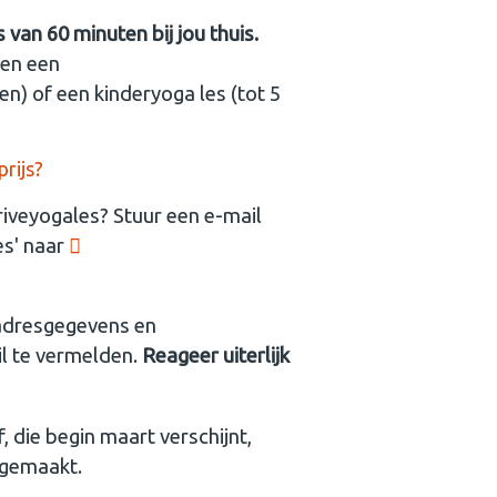
 van 60 minuten bij jou thuis.
sen een
n) of een kinderyoga les (tot 5
rijs?
riveyogales? Stuur een e-mail
es' naar
 adresgegevens en
l te vermelden.
Reageer uiterlijk
, die begin maart verschijnt,
 gemaakt.