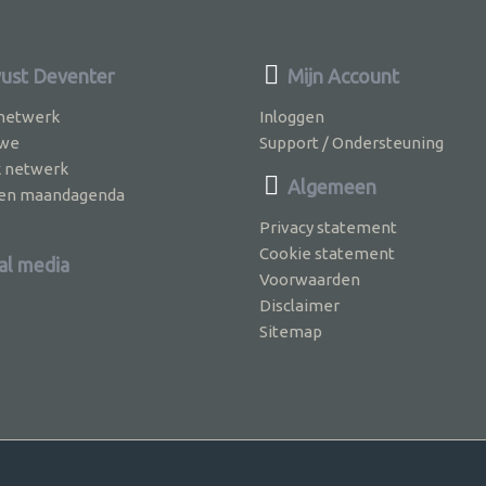
st Deventer
Mijn Account
 netwerk
Inloggen
 we
Support / Ondersteuning
k netwerk
Algemeen
jven maandagenda
Privacy statement
Cookie statement
al media
Voorwaarden
Disclaimer
Sitemap