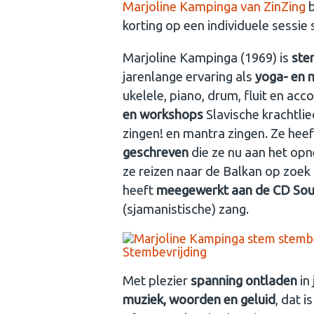
Marjoline Kampinga van ZinZing
b
korting op een individuele sessie
Marjoline Kampinga (1969) is
ste
jarenlange ervaring als
yoga- en 
ukelele, piano, drum, fluit en ac
en workshops
Slavische krachtli
zingen! en mantra zingen. Ze heef
geschreven
die ze nu aan het opn
ze reizen naar de Balkan op zoek
heeft
meegewerkt aan de CD Sour
(sjamanistische) zang.
Stembevrijding
Met plezier
spanning ontladen
in 
muziek, woorden en geluid
, dat i