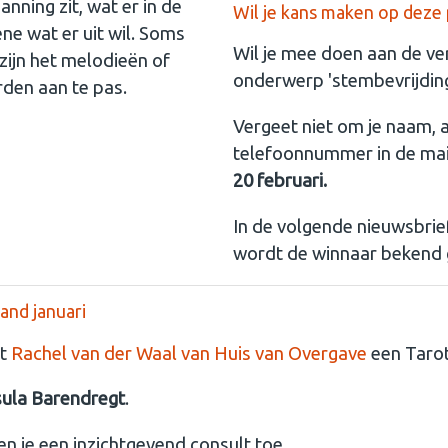
nning zit, wat er in de
Wil je kans maken op deze p
ne wat er uit wil. Soms
Wil je mee doen aan de ver
zijn het melodieën of
onderwerp 'stembevrijdin
den aan te pas.
Vergeet niet om je naam,
telefoonnummer in de mai
20 februari.
In de volgende nieuwsbrief
wordt de winnaar bekend
and januari
ft
Rachel van der Waal van Huis van Overgave
een Taro
sula Barendregt
.
n je een inzichtgevend consult toe.