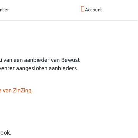
nter
Account
au
van een aanbieder van Bewust
eventer aangesloten aanbieders
 van ZinZing.
e ook.