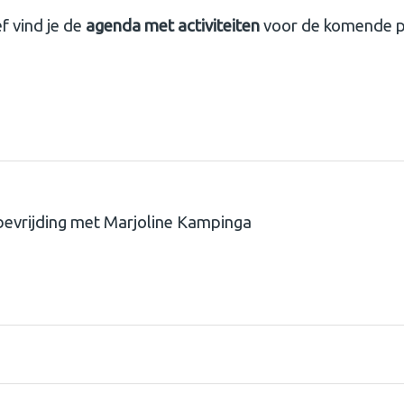
f vind je de
agenda met activiteiten
voor de komende p
evrijding met Marjoline Kampinga
g met Marjoline Kampinga