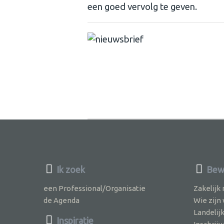
een goed vervolg te geven.
Ik zoek
Bewu
een Professional/Organisatie
Zakelijk
de Agenda
Wie zijn
Landelij
Inspiratie