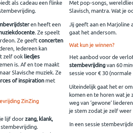
iedt als cadeau een flinke
Met pop-songs, wereldliede
 stembevrijding.
Slavisch, mantra. Wat je o
mbevrijdster
en heeft een
Jij geeft aan en Marjoline
muziekdocente
. Ze speelt
gaat het andersom.
cordeon. Ze geeft
concerten
Wat kun je winnen?
ederen, Iedereen kan
t zelf ook
liedjes
Het aanbod voor de verlot
emen is. Af en toe maakt
stembevrijding
van 60 min
 naar Slavische muziek. Ze
sessie voor € 30 (normale t
ces of inspiration
met
Uiteindelijk gaat het er om
komen en te horen wat je zi
weg van ‘gewone’ liederen 
je stem zodat je zelf weer 
je lijf door
zang, klank,
In een sessie stembevrijdi
s stembevrijding.