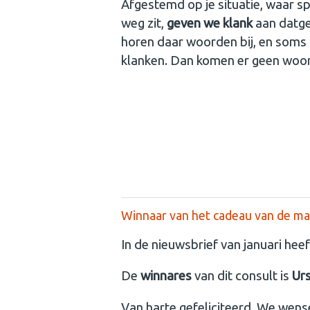
Afgestemd op je situatie, waar spa
weg zit,
geven we klank
aan datge
horen daar woorden bij, en soms 
klanken. Dan komen er geen woor
Winnaar van het cadeau van de ma
In de nieuwsbrief van januari hee
De
winnares
van dit consult is
Ur
Van harte gefeliciteerd. We wense