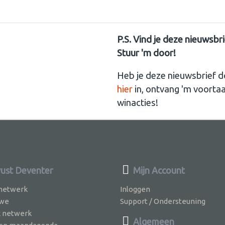
P.S. Vind je deze nieuwsbr
Stuur 'm door!
Heb je deze nieuwsbrief d
hier
in, ontvang 'm voorta
winacties!
st Deventer
Mijn Account
 netwerk
Inloggen
 we
Support / Ondersteuning
k netwerk
Algemeen